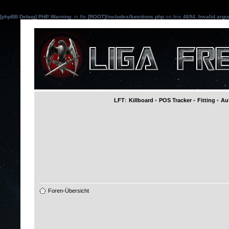
[phpBB Debug] PHP Warning
: in file
[ROOT]/includes/functions.php
on line
4694
:
Invalid argu
LFT
:
Killboard
•
POS Tracker
•
Fitting
•
Au
Foren-Übersicht